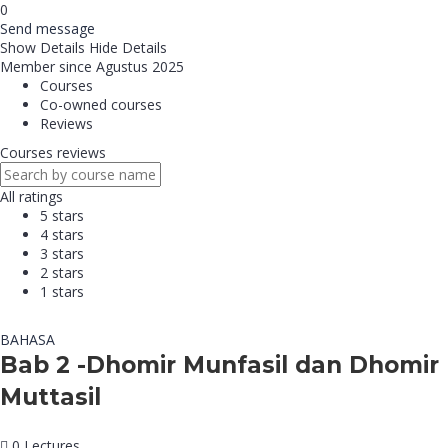
0
Send message
Show Details
Hide Details
Member since Agustus 2025
Courses
Co-owned courses
Reviews
Courses reviews
All ratings
5 stars
4 stars
3 stars
2 stars
1 stars
BAHASA
Bab 2 -Dhomir Munfasil dan Dhomir
Muttasil
0 Lectures